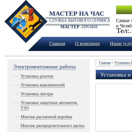
МАСТЕР НА ЧАС
Самые 
СЛУЖБА БЫТОВОГО СЕРВИСА
и Челяб
МАСТЕР -
ПРОФИ
Тел:
Главная
О компании
Наши услу
Главная
»
Установка 
Электромонтажные работы
Установка и
Установка розеток
Установка выключателей
Установка люстры
Установка защитных автоматов,
УЗО
Монтаж распаечной коробки
Монтаж распределительного щитка