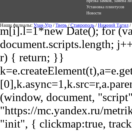
Врезка замков, замена л
Установка плинтусов
Новости
Наши филиалы:
Улан-Удэ
/
Тверь
/
Ставрополь
/
Нижний Тагил
/
m[i].l=1*new Date(); for (var
document.scripts.length; j++
r) { return; }}
k=e.createElement(t),a=e.
[0],k.async=1,k.src=r,a.pare
(window, document, "script"
"https://mc.yandex.ru/metri
"init", { clickmap:true, trac